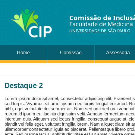
Comissão de Inclus
Faculdade de Medicina 
UNIVERSIDADE DE SÃO PAULO
Home
Comissão
Assessoria
Destaque 2
Lorem ipsum dolor sit amet, consectetur adipiscing elit. Praesent
sed turpis. Vivamus sit amet ipsum nec turpis feugiat euismod. Nul
nibh, eget vulputate dui semper ac. Nam sed orci sed orci venenati
rutrum id ipsum eu, lacinia dignissim velit. Aenean fermentum ac
interdum quis. Aliquam sed lectus fringilla, consequat augue at, e
blandit vel felis eget, volutpat fringilla lorem. Nam aliquet diam sit
ullamcorper consectetur ligula ac placerat. Pellentesque libero orc
ante. Sed magna lacus, sollicitudin vitae est sit amet, viverra ornar