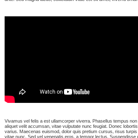
Vivamus vel felis a est ullamcorper viverra. Phasellus tempus no
aliquet velit accumsan, vitae vulputate nunc feugiat. Donec lobort
varius. Maecenas euismod, dolor quis pretium cursus, risus turpis 
vitae nunc. Sed vel venenatis eros, a tempor lectus. Suspendisse 