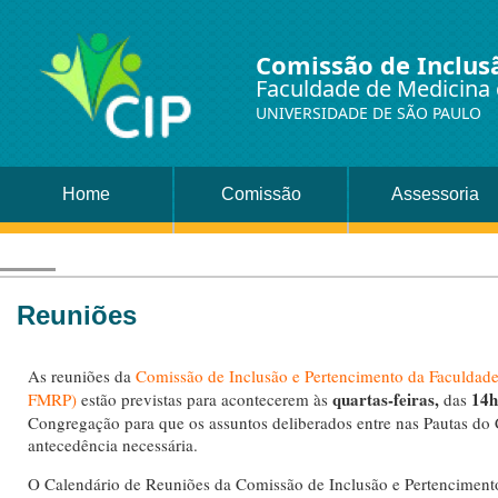
Comissão de Inclus
Faculdade de Medicina 
UNIVERSIDADE DE SÃO PAULO
Home
Comissão
Assessoria
Reuniões
As reuniões da
Comissão de Inclusão e Pertencimento da Faculdade
quartas-feiras,
14h
FMRP)
estão previstas para acontecerem às
das
Congregação para que os assuntos deliberados entre nas Pautas d
antecedência necessária.
O Calendário de Reuniões da Comissão de Inclusão e Pertenciment