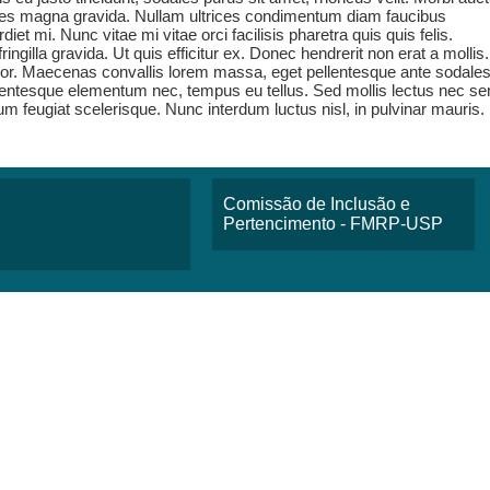
ales magna gravida. Nullam ultrices condimentum diam faucibus
 mi. Nunc vitae mi vitae orci facilisis pharetra quis quis felis.
ingilla gravida. Ut quis efficitur ex. Donec hendrerit non erat a mollis.
r. Maecenas convallis lorem massa, eget pellentesque ante sodales
llentesque elementum nec, tempus eu tellus. Sed mollis lectus nec s
um feugiat scelerisque. Nunc interdum luctus nisl, in pulvinar mauris.
Comissão de Inclusão e
Pertencimento - FMRP-USP