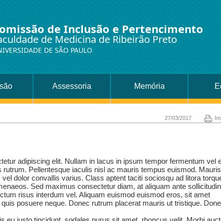
omissão de Inclusão e Pertencimento
aculdade de Medicina de Ribeirão Preto
NIVERSIDADE DE SÃO PAULO
são
Assessoria
Memória
E
27/03/2017
Im
etur adipiscing elit. Nullam in lacus in ipsum tempor fermentum vel e
sis rutrum. Pellentesque iaculis nisl ac mauris tempus euismod. Mauri
el dolor convallis varius. Class aptent taciti sociosqu ad litora torqu
imenaeos. Sed maximus consectetur diam, at aliquam ante sollicitudin
dictum risus interdum vel. Aliquam euismod euismod eros, sit amet
a quis posuere neque. Donec rutrum placerat mauris ut tristique. Don
s eu justo tincidunt, sodales purus sit amet, rhoncus velit. Morbi auct