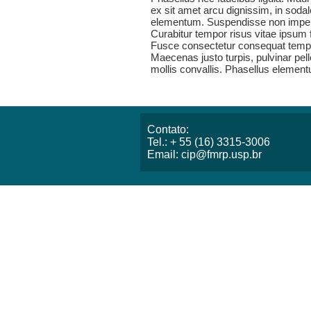
ex sit amet arcu dignissim, in sod
elementum. Suspendisse non imperdiet
Curabitur tempor risus vitae ipsum fr
Fusce consectetur consequat tempo
Maecenas justo turpis, pulvinar pe
mollis convallis. Phasellus element
Contato:
Tel.: + 55 (16) 3315-3006
Email: cip@fmrp.usp.br