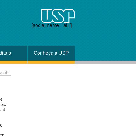
[social name="all"]
ditais
Conheça a USP
primir
t
s ac
ent
ec
or